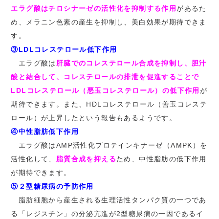
エラグ酸はチロシナーゼの活性化を抑制する作用
があるた
め、メラニン色素の産生を抑制し、美白効果が期待できま
す。
③LDLコレステロール低下作用
エラグ酸は
肝臓でのコレステロール合成を抑制し、胆汁
酸と結合して、コレステロールの排泄を促進することで
LDLコレステロール（悪玉コレステロール）の低下作用
が
期待できます。また、HDLコレステロール（善玉コレステ
ロール）が上昇したという報告もあるようです。
④中性脂肪低下作用
エラグ酸はAMP活性化プロテインキナーゼ（AMPK）を
活性化して、
脂質合成を抑える
ため、中性脂肪の低下作用
が期待できます。
⑤２型糖尿病の予防作用
脂肪細胞から産生される生理活性タンパク質の一つであ
る「レジスチン」の分泌亢進が2型糖尿病の一因であるイ