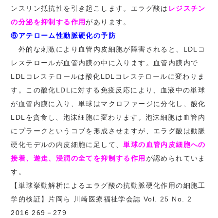
ンスリン抵抗性を引き起こします。エラグ酸は
レジスチン
の分泌を抑制する作用
があります。
⑥アテローム性動脈硬化の予防
外的な刺激により血管内皮細胞が障害されると、LDLコ
レステロールが血管内膜の中に入ります。血管内膜内で
LDLコレステロールは酸化LDLコレステロールに変わりま
す。この酸化LDLに対する免疫反応により、血液中の単球
が血管内膜に入り、単球はマクロファージに分化し、酸化
LDLを貪食し、泡沫細胞に変わります。泡沫細胞は血管内
にプラークというコブを形成させますが、エラグ酸は動脈
硬化モデルの内皮細胞に足して、
単球の血管内皮細胞への
接着、遊走、浸潤の全てを抑制する作用
が認められていま
す。
【単球挙動解析によるエラグ酸の抗動脈硬化作用の細胞工
学的検証】片岡ら 川崎医療福祉学会誌 Vol. 25 No. 2
2016 269－279