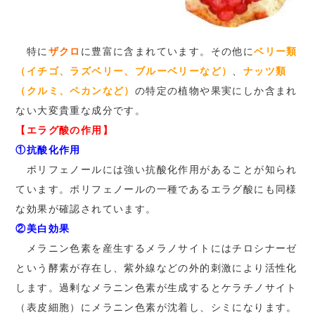
特に
ザクロ
に豊富に含まれています。その他に
ベリー類
（イチゴ、ラズベリー、ブルーベリーなど）
、
ナッツ類
（クルミ、ペカンなど）
の特定の植物や果実にしか含まれ
ない大変貴重な成分です。
【エラグ酸の作用】
①抗酸化作用
ポリフェノールには強い抗酸化作用があることが知られ
ています。ポリフェノールの一種であるエラグ酸にも同様
な効果が確認されています。
②美白効果
メラニン色素を産生するメラノサイトにはチロシナーゼ
という酵素が存在し、紫外線などの外的刺激により活性化
します。過剰なメラニン色素が生成するとケラチノサイト
（表皮細胞）にメラニン色素が沈着し、シミになります。